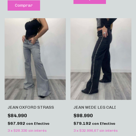
Comprar
JEAN OXFORD STRASS
JEAN WIDE LEG CALI
$84.990
$98.990
$67.992
$79.192
con
Efectivo
con
Efectivo
3
x
$28.330
sin interés
3
x
$32.996,67
sin interés