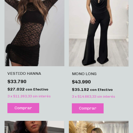
VESTIDO HANNA
MONO LONG
$33.790
$43.990
$27.032
$35.192
con
Efectivo
con
Efectivo
3
x
$11.263,33
sin interés
3
x
$14.663,33
sin interés
Comprar
Comprar