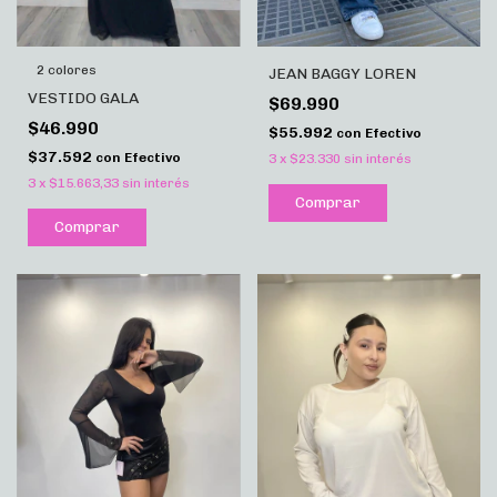
2 colores
JEAN BAGGY LOREN
VESTIDO GALA
$69.990
$46.990
$55.992
con
Efectivo
$37.592
con
Efectivo
3
x
$23.330
sin interés
3
x
$15.663,33
sin interés
Comprar
Comprar