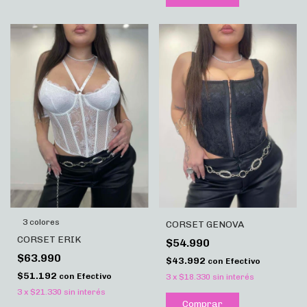
3 colores
CORSET GENOVA
CORSET ERIK
$54.990
$63.990
$43.992
con
Efectivo
$51.192
con
Efectivo
3
x
$18.330
sin interés
3
x
$21.330
sin interés
Comprar