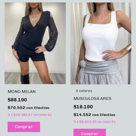
2 colores
MONO MILAN
MUSCULOSA ARES
$88.190
$18.190
$70.552
con
Efectivo
$14.552
3
x
$29.396,67
sin interés
con
Efectivo
3
x
$6.063,33
sin interés
Comprar
Comprar