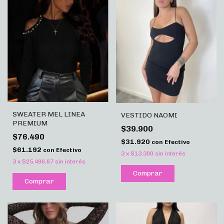
SWEATER MEL LINEA
VESTIDO NAOMI
PREMIUM
$39.900
$76.490
$31.920
con
Efectivo
$61.192
con
Efectivo
3
x
$13.300
sin interés
3
x
$25.496,67
sin interés
Comprar
Comprar