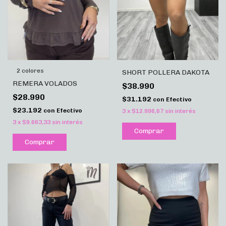
2 colores
SHORT POLLERA DAKOTA
REMERA VOLADOS
$38.990
$28.990
$31.192
con
Efectivo
$23.192
con
Efectivo
3
x
$12.996,67
sin interés
3
x
$9.663,33
sin interés
Comprar
Comprar