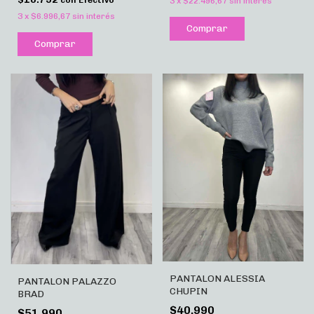
3
x
$22.496,67
sin interés
3
x
$6.996,67
sin interés
Comprar
Comprar
PANTALON ALESSIA
PANTALON PALAZZO
CHUPIN
BRAD
$40.990
$51.990