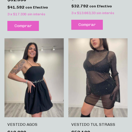
$32.792
con
Efectivo
$41.592
con
Efectivo
3
x
$13.663,33
sin interés
3
x
$17.330
sin interés
Comprar
Comprar
VESTIDO AGOS
VESTIDO TUL STRASS