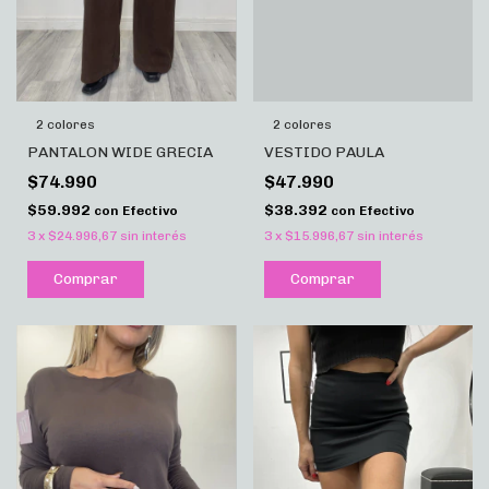
2 colores
2 colores
PANTALON WIDE GRECIA
VESTIDO PAULA
$74.990
$47.990
$59.992
$38.392
con
Efectivo
con
Efectivo
3
x
$24.996,67
sin interés
3
x
$15.996,67
sin interés
Comprar
Comprar