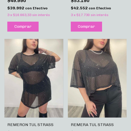
$49.990
$53.190
$39.992
$42.552
con
Efectivo
con
Efectivo
3
x
$16.663,33
sin interés
3
x
$17.730
sin interés
Comprar
Comprar
REMERON TUL STRASS
REMERA TUL STRASS