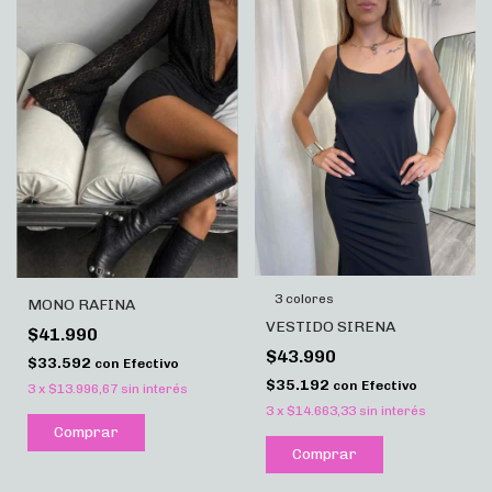
3 colores
MONO RAFINA
VESTIDO SIRENA
$41.990
$43.990
$33.592
con
Efectivo
$35.192
con
Efectivo
3
x
$13.996,67
sin interés
3
x
$14.663,33
sin interés
Comprar
Comprar