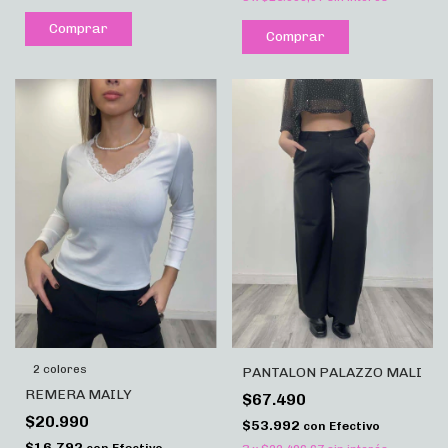
Comprar
Comprar
2 colores
PANTALON PALAZZO MALI
REMERA MAILY
$67.490
$20.990
$53.992
con
Efectivo
$16.792
con
Efectivo