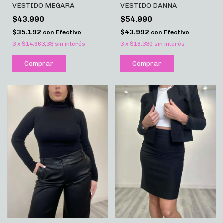
VESTIDO MEGARA
VESTIDO DANNA
$43.990
$54.990
$35.192
$43.992
con
Efectivo
con
Efectivo
3
x
$14.663,33
sin interés
3
x
$18.330
sin interés
Comprar
Comprar