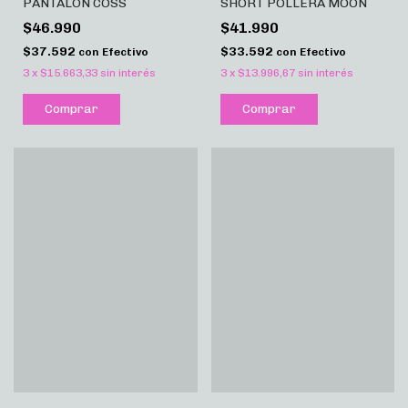
PANTALON COSS
SHORT POLLERA MOON
$46.990
$41.990
$37.592
$33.592
con
Efectivo
con
Efectivo
3
x
$15.663,33
sin interés
3
x
$13.996,67
sin interés
Comprar
Comprar