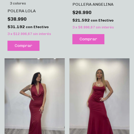
3 colores
POLLERA ANGELINA
POLERA LOLA
$26.990
$38.990
$21.592
con
Efectivo
$31.192
con
Efectivo
3
x
$8.996,67
sin interés
3
x
$12.996,67
sin interés
Comprar
Comprar