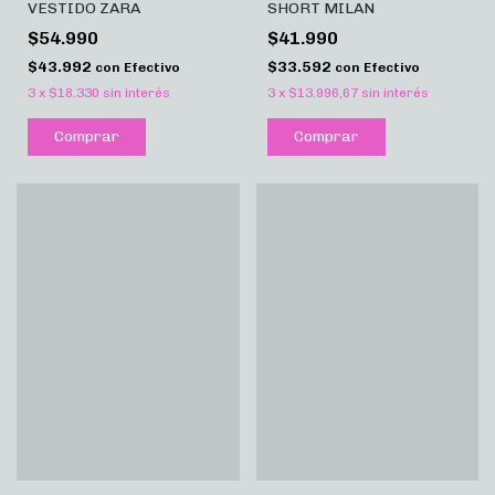
VESTIDO ZARA
SHORT MILAN
$54.990
$41.990
$43.992
$33.592
con
Efectivo
con
Efectivo
3
x
$18.330
sin interés
3
x
$13.996,67
sin interés
Comprar
Comprar