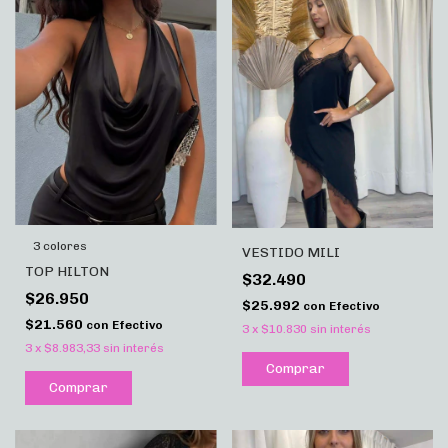
3 colores
VESTIDO MILI
TOP HILTON
$32.490
$26.950
$25.992
con
Efectivo
$21.560
con
Efectivo
3
x
$10.830
sin interés
3
x
$8.983,33
sin interés
Comprar
Comprar