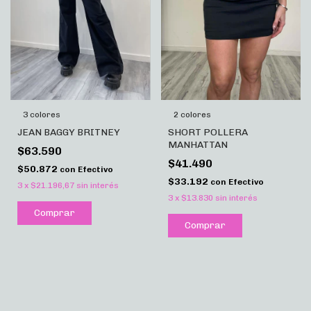
3 colores
2 colores
JEAN BAGGY BRITNEY
SHORT POLLERA
MANHATTAN
$63.590
$41.490
$50.872
con
Efectivo
$33.192
con
Efectivo
3
x
$21.196,67
sin interés
3
x
$13.830
sin interés
Comprar
Comprar