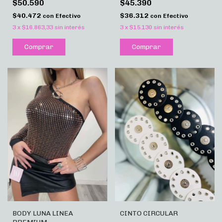
$50.590
$45.390
$40.472
$36.312
con
Efectivo
con
Efectivo
3
x
$16.863,33
sin interés
3
x
$15.130
sin interés
Comprar
Comprar
BODY LUNA LINEA
CINTO CIRCULAR