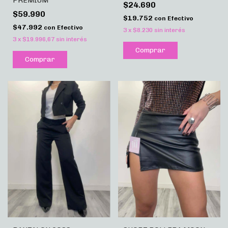
PREMIUM
$24.690
$59.990
$19.752
con
Efectivo
$47.992
con
Efectivo
3
x
$8.230
sin interés
3
x
$19.996,67
sin interés
Comprar
Comprar