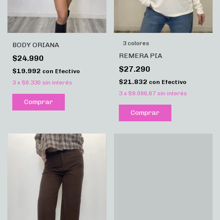
3 colores
BODY ORIANA
REMERA PIA
$24.990
$27.290
$19.992
con
Efectivo
$21.832
con
Efectivo
3
x
$8.330
sin interés
3
x
$9.096,67
sin interés
Comprar
Comprar