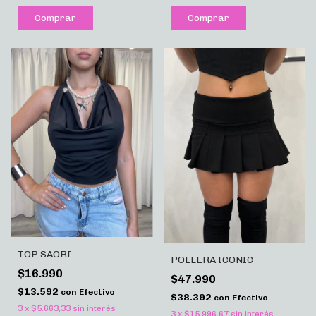
Comprar
Comprar
TOP SAORI
POLLERA ICONIC
$16.990
$47.990
$13.592
con
Efectivo
$38.392
con
Efectivo
3
x
$5.663,33
sin interés
3
x
$15.996,67
sin interés