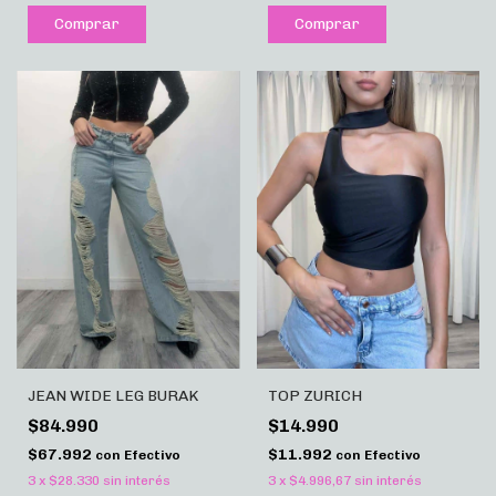
Comprar
Comprar
JEAN WIDE LEG BURAK
TOP ZURICH
$84.990
$14.990
$67.992
$11.992
con
Efectivo
con
Efectivo
3
x
$28.330
sin interés
3
x
$4.996,67
sin interés