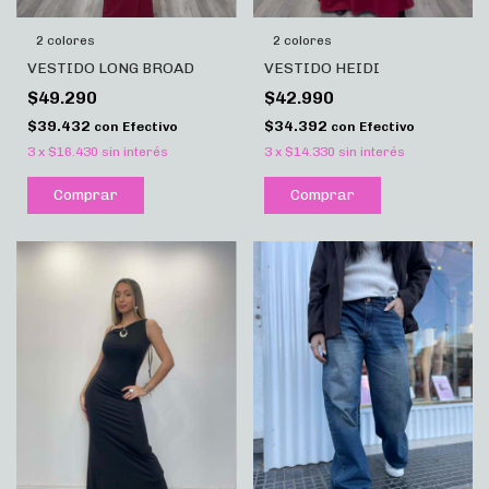
2 colores
2 colores
VESTIDO LONG BROAD
VESTIDO HEIDI
$49.290
$42.990
$39.432
$34.392
con
Efectivo
con
Efectivo
3
x
$16.430
sin interés
3
x
$14.330
sin interés
Comprar
Comprar