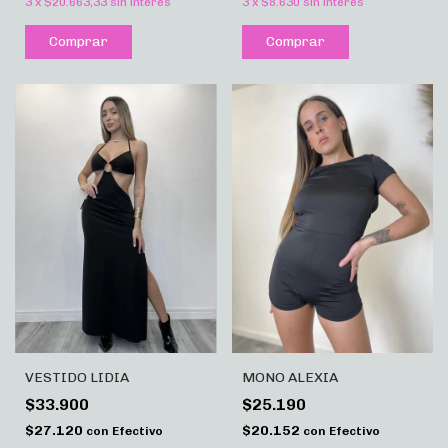
3
x
$20.663,33
sin interés
3
x
$8.630
sin interés
Comprar
Comprar
VESTIDO LIDIA
MONO ALEXIA
$33.900
$25.190
$27.120
$20.152
con
Efectivo
con
Efectivo