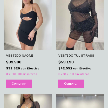
VESTIDO NAOMI
VESTIDO TUL STRASS
$39.900
$53.190
$31.920
$42.552
con
Efectivo
con
Efectivo
3
x
$13.300
sin interés
3
x
$17.730
sin interés
Comprar
Comprar