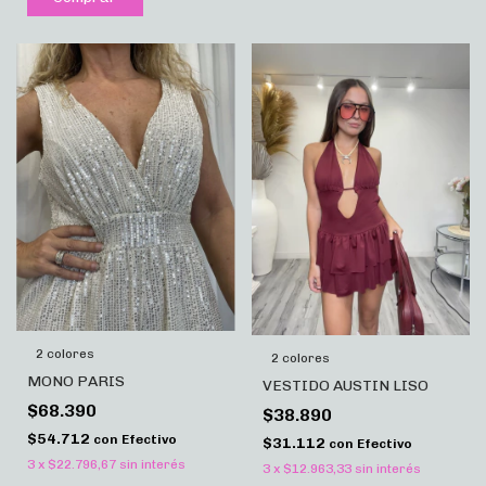
2 colores
2 colores
MONO PARIS
VESTIDO AUSTIN LISO
$68.390
$38.890
$54.712
con
Efectivo
$31.112
con
Efectivo
3
x
$22.796,67
sin interés
3
x
$12.963,33
sin interés