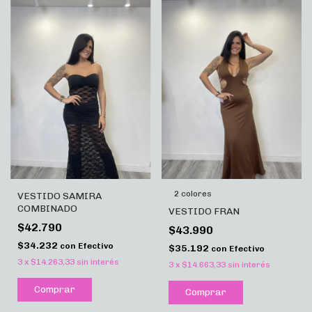
2 colores
VESTIDO SAMIRA
COMBINADO
VESTIDO FRAN
$42.790
$43.990
$34.232
con
Efectivo
$35.192
con
Efectivo
3
x
$14.263,33
sin interés
3
x
$14.663,33
sin interés
Comprar
Comprar