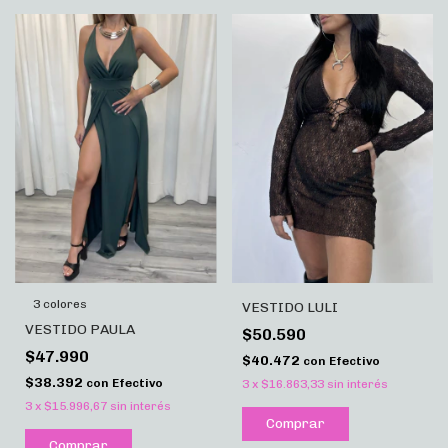
3 colores
VESTIDO LULI
VESTIDO PAULA
$50.590
$47.990
$40.472
con
Efectivo
$38.392
con
Efectivo
3
x
$16.863,33
sin interés
3
x
$15.996,67
sin interés
Comprar
Comprar