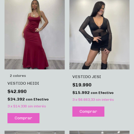
2 colores
VESTIDO JESI
VESTIDO HEIDI
$19.990
$42.990
$15.992
con
Efectivo
$34.392
con
Efectivo
3
x
$6.663,33
sin interés
3
x
$14.330
sin interés
Comprar
Comprar