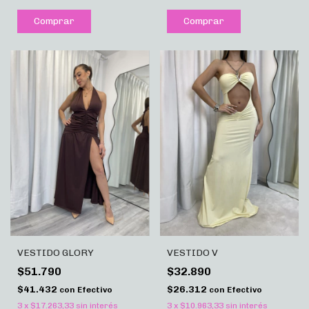
Comprar
Comprar
VESTIDO GLORY
VESTIDO V
$51.790
$32.890
$41.432
$26.312
con
Efectivo
con
Efectivo
3
x
$17.263,33
sin interés
3
x
$10.963,33
sin interés