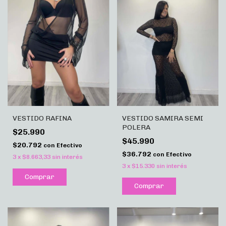
VESTIDO RAFINA
VESTIDO SAMIRA SEMI
POLERA
$25.990
$45.990
$20.792
con
Efectivo
$36.792
con
Efectivo
3
x
$8.663,33
sin interés
3
x
$15.330
sin interés
Comprar
Comprar