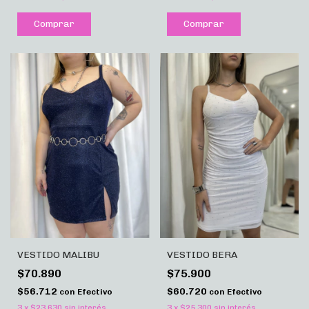
Comprar
Comprar
VESTIDO MALIBU
VESTIDO BERA
$70.890
$75.900
$56.712
$60.720
con
Efectivo
con
Efectivo
3
x
$23.630
sin interés
3
x
$25.300
sin interés