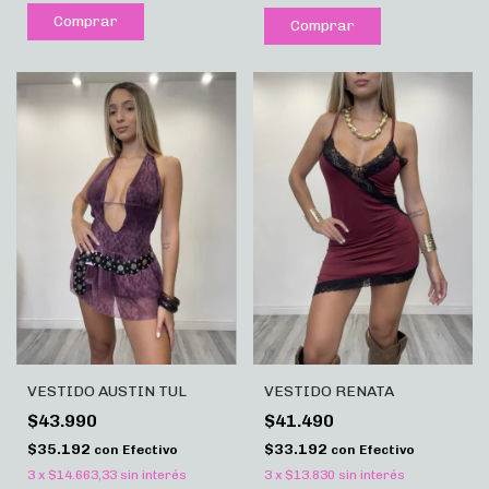
Comprar
Comprar
VESTIDO AUSTIN TUL
VESTIDO RENATA
$43.990
$41.490
$35.192
$33.192
con
Efectivo
con
Efectivo
3
x
$14.663,33
sin interés
3
x
$13.830
sin interés