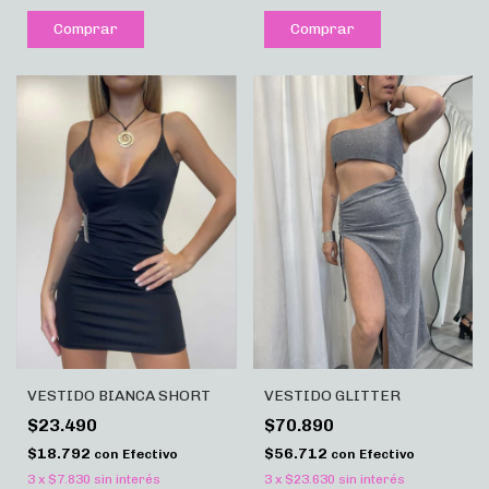
Comprar
Comprar
VESTIDO BIANCA SHORT
VESTIDO GLITTER
$23.490
$70.890
$18.792
$56.712
con
Efectivo
con
Efectivo
3
x
$7.830
sin interés
3
x
$23.630
sin interés