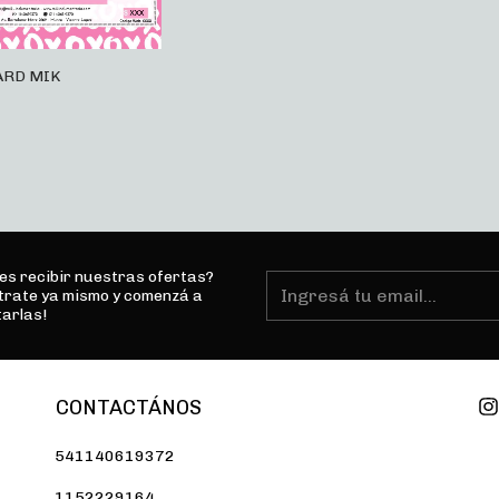
ARD MIK
es recibir nuestras ofertas?
trate ya mismo y comenzá a
tarlas!
CONTACTÁNOS
541140619372
1152229164